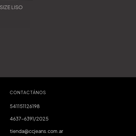
SIZE LISO
CONTACTÁNOS
541151126198
4637-6391/2025
tienda@ccjeans.com.ar