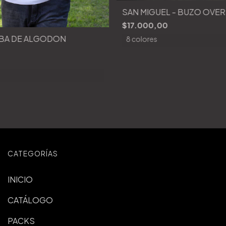
SAN MIGUEL - BUZO OVER
$17.000,00
MBA DE ALGODON
8 colores
CATEGORÍAS
INICIO
CATÁLOGO
PACKS